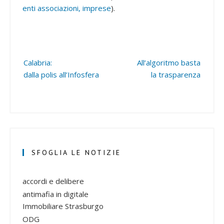
enti associazioni, imprese
).
Post
Calabria:
All’algoritmo basta
navigation
dalla polis all’Infosfera
la trasparenza
SFOGLIA LE NOTIZIE
accordi e delibere
antimafia in digitale
Immobiliare Strasburgo
ODG