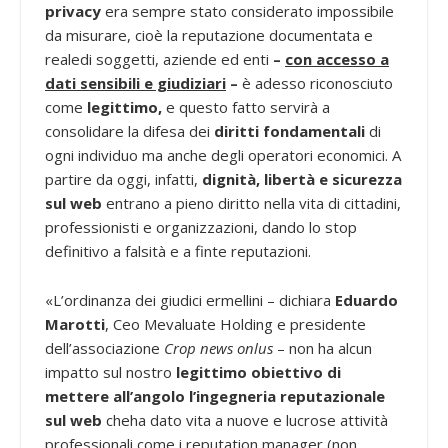
privacy
era sempre stato considerato impossibile
da misurare, cioè la reputazione documentata e
realedi soggetti, aziende ed enti
–
con accesso a
dati sensibili e giudiziari
–
è adesso riconosciuto
come
legittimo,
e questo fatto servirà a
consolidare la difesa dei
diritti fondamentali
di
ogni individuo ma anche degli operatori economici. A
partire da oggi, infatti,
dignità, libertà e sicurezza
sul web
entrano a pieno diritto nella vita di cittadini,
professionisti e organizzazioni, dando lo stop
definitivo a falsità e a finte reputazioni.
«L’ordinanza dei giudici ermellini – dichiara
Eduardo
Marotti
, Ceo Mevaluate Holding e presidente
dell’associazione
Crop news
onlus
– non ha alcun
impatto sul nostro
legittimo obiettivo di
mettere
all’angolo l’ingegneria reputazionale
sul web
cheha dato vita a nuove e lucrose attività
professionali come i reputation manager (non