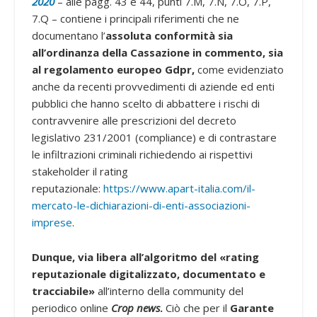
2020
– alle pagg. 43 e 44, punti 7.M, 7.N, 7.O, 7.P,
7.Q – contiene i principali riferimenti che ne
documentano l’
assoluta conformità sia
all’ordinanza della Cassazione in commento, sia
al regolamento europeo Gdpr,
come evidenziato
anche da recenti provvedimenti di aziende ed enti
pubblici che hanno scelto di abbattere i rischi di
contravvenire alle prescrizioni del decreto
legislativo 231/2001 (compliance) e di contrastare
le infiltrazioni criminali richiedendo ai rispettivi
stakeholder il rating
reputazionale:
https://www.apart-italia.com/il-
mercato-le-dichiarazioni-di-enti-associazioni-
imprese
.
Dunque, via libera all’algoritmo
del «rating
reputazionale digitalizzato, documentato e
tracciabile»
all’interno della community del
periodico online
Crop news
.
Ciò che per il
Garante