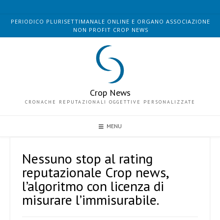
Skip
to
PERIODICO PLURISETTIMANALE ONLINE E ORGANO ASSOCIAZIONE
content
NON PROFIT CROP NEWS
Crop News
CRONACHE REPUTAZIONALI OGGETTIVE PERSONALIZZATE
MENU
Nessuno stop al rating
reputazionale Crop news,
l’algoritmo con licenza di
misurare l’immisurabile.