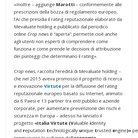
«Inoltre – aggiunge
Marotti
– conformemente alle
prescrizioni della bozza di regolamento europeo,
l’AI che presidia il rating reputazionale elaborato da
Mevaluate holding e pubblicato dal periodico
online
Crop news
è “aperta”: permette cioè anche
agli utenti non esperti di comprendere come
funziona e come prende le decisioni di attribuzione
dei punteggi che determinano il rating».
Crop news
, raccolta l’eredità di Mevaluate holding –
che nel 2015 aveva promosso il progetto di ricerca
e innovazione
Virtute
per la diffusione del rating
reputazionale europeo basato su Internet, animato
da 6 Paesi e 13 partner tra enti pubblici e aziende
corporate, per aumentare prevenzione dei rischi e
sicurezza in Europa – adesso ha lanciato il
progetto
«Italia Virtute (V
aluable
i
dentity
and
r
eputation
t
echnologically
u
nique
t
rusted
e
ngine
)»
pe
promuovere lo sviluppo dell’
economia