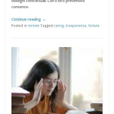
obblighi contrattuali. Con il loro preventivo
consenso.
Continue reading
→
Posted in
Virtute
Tagged
rating
,
trasparenza
,
Virtute