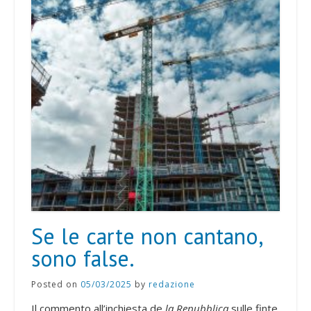
Se le carte non cantano,
sono false.
Posted on
05/03/2025
by
redazione
Il commento all’inchiesta de
la Repubblica
sulle finte