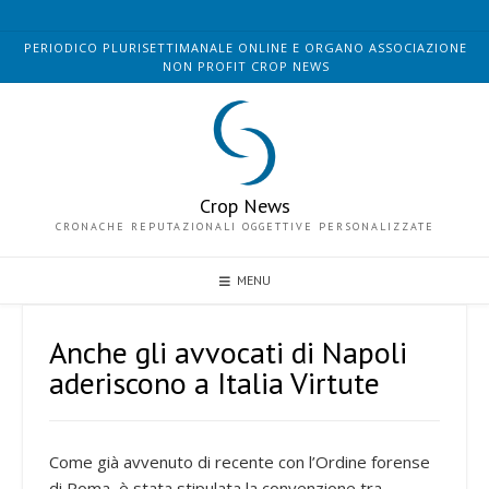
Skip
to
PERIODICO PLURISETTIMANALE ONLINE E ORGANO ASSOCIAZIONE
content
NON PROFIT CROP NEWS
Crop News
CRONACHE REPUTAZIONALI OGGETTIVE PERSONALIZZATE
MENU
Anche gli avvocati di Napoli
aderiscono a Italia Virtute
Come già avvenuto di recente con l’Ordine forense
di Roma, è stata stipulata la convenzione tra